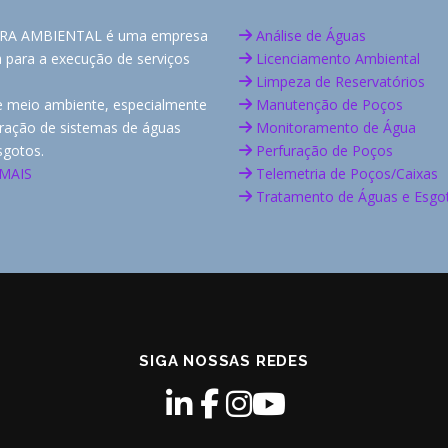
RA AMBIENTAL é uma empresa
Análise de Águas
a para a execução de serviços
Licenciamento Ambiental
Limpeza de Reservatórios
e meio ambiente, especialmente
Manutenção de Poços
ração de sistemas de águas
Monitoramento de Água
sgotos.
Perfuração de Poços
 MAIS
Telemetria de Poços/Caixas
Tratamento de Águas e Esgo
SIGA NOSSAS REDES