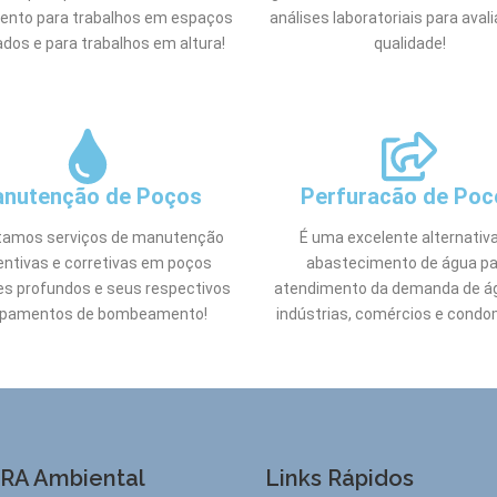
ento para trabalhos em espaços
análises laboratoriais para aval
ados e para trabalhos em altura!
qualidade!
nutenção de Poços
Perfuracão de Poc
tamos serviços de manutenção
É uma excelente alternativ
entivas e corretivas em poços
abastecimento de água pa
es profundos e seus respectivos
atendimento da demanda de á
ipamentos de bombeamento!
indústrias, comércios e condo
RA Ambiental
Links Rápidos