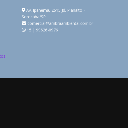
Av. Ipanema, 2615 Jd. Planalto -
Sorocaba/SP
comercial@ambraambiental.com.br
15 | 99626-0976
tos