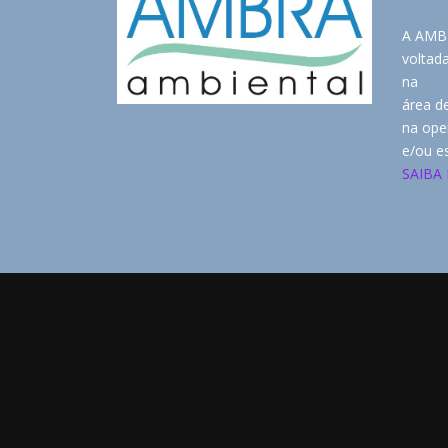
A AMB
voltad
na
área d
na ope
e/ou e
SAIBA