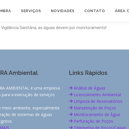
AMBRA
SERVIÇOS
NOVIDADES
CONTATO
ÁREA 
 Vigilância Sanitária, as águas devem por monitoramento!
RA Ambiental
Links Rápidos
RA AMBIENTAL é uma empresa
Análise de Águas
a para a execução de serviços
Licenciamento Ambiental
Limpeza de Reservatórios
e meio ambiente, especialmente
Manutenção de Poços
ração de sistemas de águas
Monitoramento de Água
sgotos.
Perfuração de Poços
 MAIS
Telemetria de Poços/Caixas