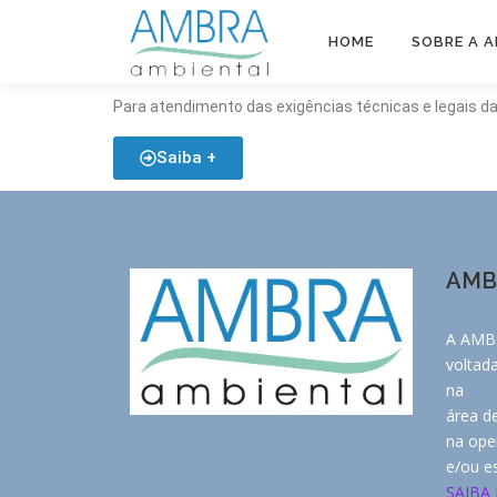
HOME
SOBRE A 
Para atendimento das exigências técnicas e legais da
Saiba +
AMB
A AMB
voltad
na
área d
na ope
e/ou e
SAIBA