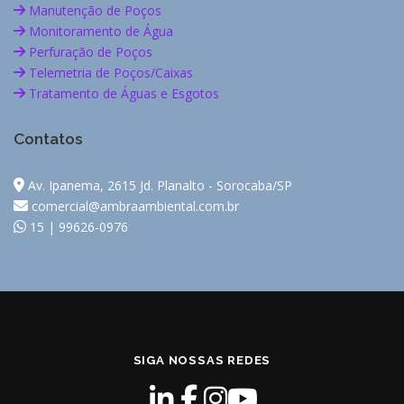
Manutenção de Poços
Monitoramento de Água
Perfuração de Poços
Telemetria de Poços/Caixas
Tratamento de Águas e Esgotos
Contatos
Av. Ipanema, 2615 Jd. Planalto - Sorocaba/SP
comercial@ambraambiental.com.br
15 | 99626-0976
SIGA NOSSAS REDES